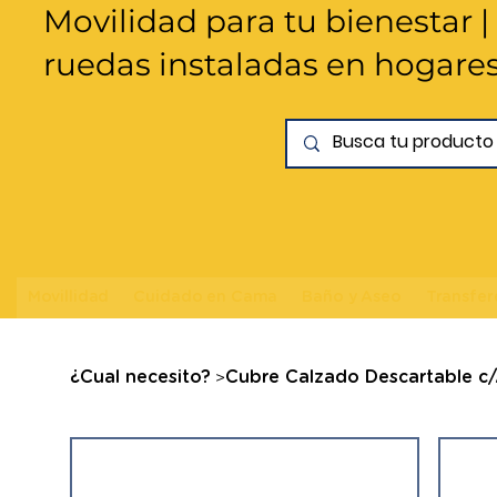
Movilidad para tu bienestar |
ruedas instaladas en hogare
Movillidad
Cuidado en Cama
Baño y Aseo
Transfer
>
¿Cual necesito?
Cubre Calzado Descartable c/