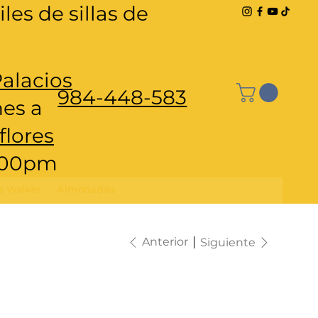
les de sillas de
Palacios
984-448-583
nes a
flores
6:00pm
s Walker
Almohadas
Anterior
Siguiente