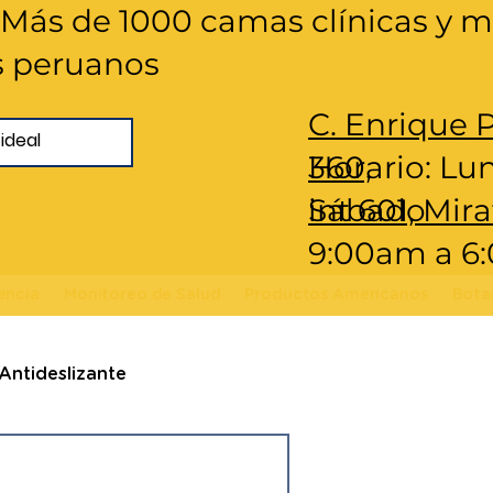
 ​Más de 1000 camas clínicas y mi
s peruanos
C. Enrique 
360,
Horario: Lu
int 601, Mira
Sábado
9:00am a 
encia
Monitoreo de Salud
Productos Americanos
Bota
Antideslizante