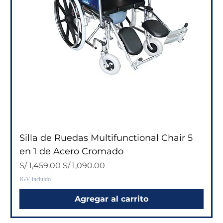
Silla de Ruedas Multifunctional Chair 5
en 1 de Acero Cromado
Precio
Precio de oferta
S/ 1,459.00
S/ 1,090.00
IGV incluido
Agregar al carrito