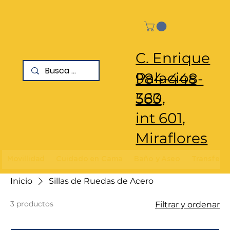
C. Enrique
Palacios
984-448-
360,
583
int 601,
Miraflores
Movillidad
Cuidado en Cama
Baño y Aseo
Transfere
Inicio
Sillas de Ruedas de Acero
3 productos
Filtrar y ordenar