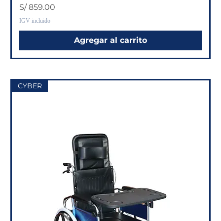
Precio
S/ 859.00
IGV incluido
Agregar al carrito
CYBER