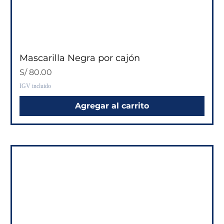
Mascarilla Negra por cajón
Precio
S/ 80.00
IGV incluido
Agregar al carrito