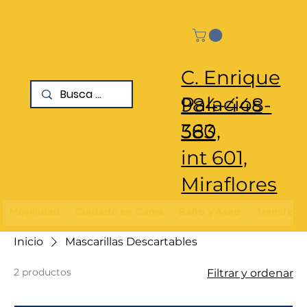
C. Enrique
Palacios
984-448-
360,
583
int 601,
Miraflores
Movillidad
Cuidado en Cama
Baño y Aseo
Transfere
Inicio
Mascarillas Descartables
2 productos
Filtrar y ordenar