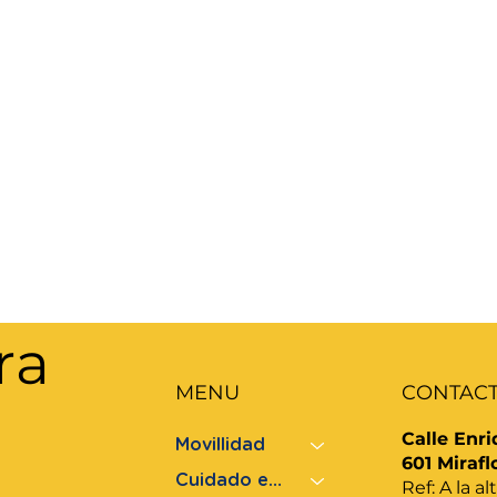
ra
MENU
CONTAC
Calle Enri
Movillidad
601 Mirafl
Cuidado en Cama
Ref: A la 