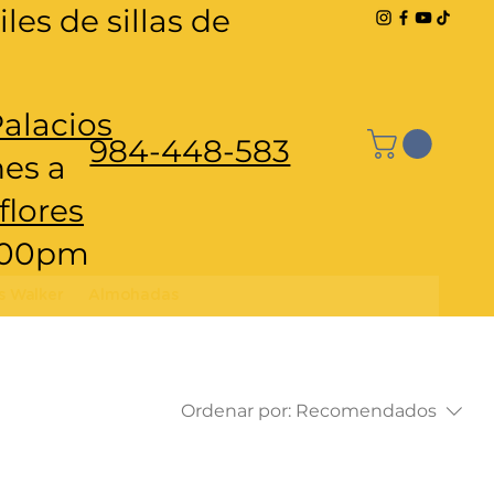
les de sillas de
Palacios
984-448-583
nes a
flores
6:00pm
s Walker
Almohadas
Ordenar por:
Recomendados