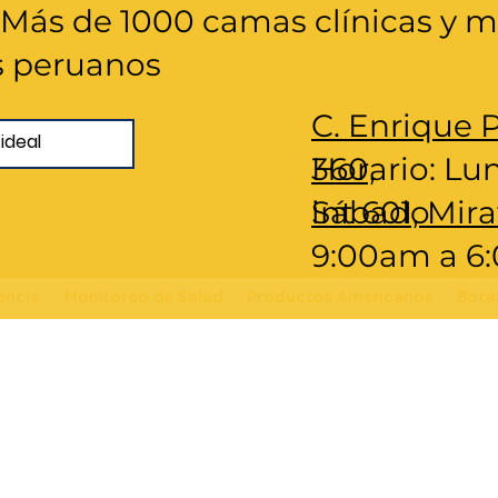
 ​Más de 1000 camas clínicas y mi
s peruanos
C. Enrique 
360,
Horario: Lu
int 601, Mira
Sábado
9:00am a 
encia
Monitoreo de Salud
Productos Americanos
Bota