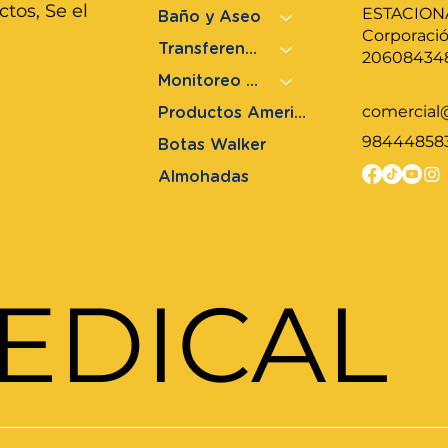
tos, Se el
ESTACION
Baño y Aseo
Corporaci
Transferencia
20608434
Monitoreo de Salud
comercial
Productos Americanos
98444858
Botas Walker
Almohadas
EDICAL