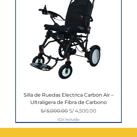
Silla de Ruedas Electrica Carbon Air –
Ultraligera de Fibra de Carbono
Precio
Precio de oferta
S/ 5,000.00
S/ 4,500.00
IGV incluido