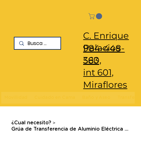
C. Enrique
Palacios
984-448-
360,
583
int 601,
Miraflores
Movillidad
Cuidado en Cama
Baño y Aseo
Transfere
>
¿Cual necesito?
Grúa de Transferencia de Aluminio Eléctrica Plegable