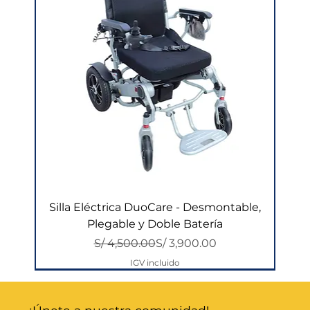
Silla Eléctrica DuoCare - Desmontable,
Plegable y Doble Batería
Precio
Precio de oferta
S/ 4,500.00
S/ 3,900.00
IGV incluido
2 en 1
CYBER
Tipo Sábana
Respaldo Reclinable
Respaldo Reclinable