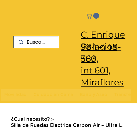
C. Enrique
Palacios
984-448-
360,
583
int 601,
Miraflores
Movillidad
Cuidado en Cama
Baño y Aseo
Transfere
>
¿Cual necesito?
Silla de Ruedas Electrica Carbon Air – Ultraligera de Fibra de Carbono