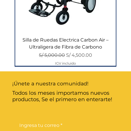
Silla de Ruedas Electrica Carbon Air –
Ultraligera de Fibra de Carbono
Precio
Precio de oferta
S/ 5,000.00
S/ 4,500.00
IGV incluido
¡Únete a nuestra comunidad!
Todos los meses importamos nuevos
productos, Se el primero en enterarte!
Ingresa tu correo
*