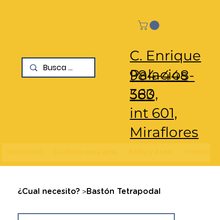
C. Enrique
Palacios
984-448-
360,
583
int 601,
Miraflores
Movillidad
Cuidado en Cama
Baño y Aseo
Transfere
>
¿Cual necesito?
Bastón Tetrapodal