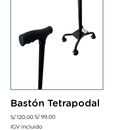
Bastón Tetrapodal
Precio
Precio
S/ 99.00
S/ 120.00
original
de
oferta
IGV incluido