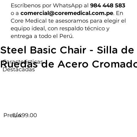
Escríbenos por WhatsApp al
984 448 583
o a
comercial@coremedical.com.pe
. En
Core Medical te asesoramos para elegir el
equipo ideal, con respaldo técnico y
entrega a todo el Perú.
Steel Basic Chair - Silla de
Caracteristicas
Ruedas de Acero Cromad
Destacadas
Precio:
S/.499.00