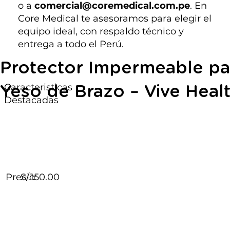
o a
comercial@coremedical.com.pe
. En
Core Medical te asesoramos para elegir el
equipo ideal, con respaldo técnico y
entrega a todo el Perú.
Protector Impermeable pa
Caracteristicas
Yeso de Brazo – Vive Heal
Destacadas
Precio:
S/.150.00