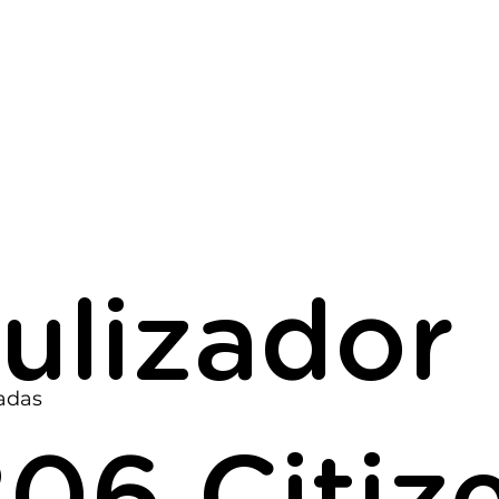
ulizador
adas