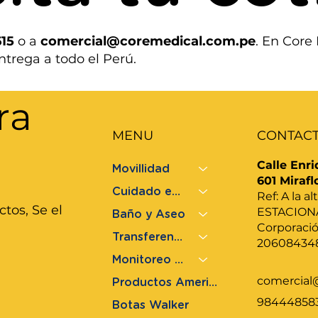
615
o a
comercial@coremedical.com.pe
. En Core
ntrega a todo el Perú.
ra
MENU
CONTAC
Calle Enri
Movillidad
601 Mirafl
Cuidado en Cama
Ref: A la 
tos, Se el
ESTACION
Baño y Aseo
Corporaci
Transferencia
20608434
Monitoreo de Salud
comercial
Productos Americanos
98444858
Botas Walker