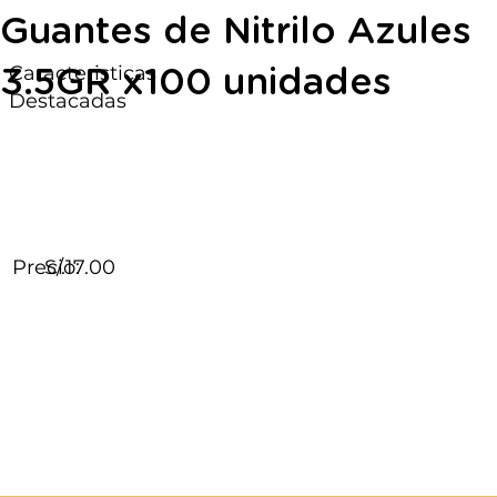
Guantes de Nitrilo Azules
Caracteristicas
3.5GR x100 unidades
Destacadas
Precio:
S/.17.00