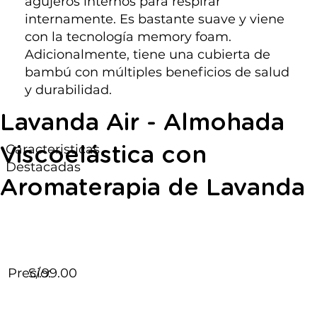
agujeros internos para respirar
internamente. Es bastante suave y viene
con la tecnología memory foam.
Adicionalmente, tiene una cubierta de
bambú con múltiples beneficios de salud
y durabilidad.
Lavanda Air - Almohada
Caracteristicas
Viscoelástica con
Destacadas
Aromaterapia de Lavanda
Precio:
S/.99.00