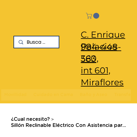
C. Enrique
Palacios
984-448-
360,
583
int 601,
Miraflores
Movillidad
Cuidado en Cama
Baño y Aseo
Transfere
>
¿Cual necesito?
Sillón Reclinable Eléctrico Con Asistencia para Incorporarse y Masajes