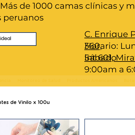
 ​Más de 1000 camas clínicas y mi
s peruanos
C. Enrique 
360,
Horario: Lu
int 601, Mira
Sábado
9:00am a 
encia
Monitoreo de Salud
Productos Americanos
Bota
es de Vinilo x 100u