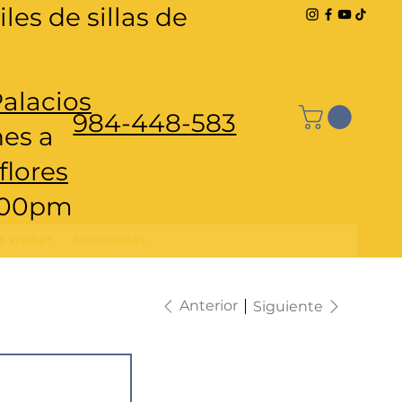
les de sillas de
Palacios
984-448-583
nes a
flores
6:00pm
s Walker
Almohadas
Anterior
Siguiente