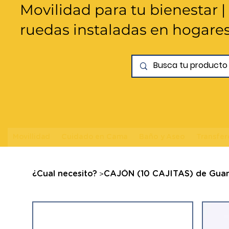
Movilidad para tu bienestar |
ruedas instaladas en hogare
Movillidad
Cuidado en Cama
Baño y Aseo
Transfer
>
¿Cual necesito?
CAJÓN (10 CAJITAS) de Guant